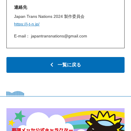
連絡先
Japan Trans Nations 2024 製作委員会
https://j-t-n.jp/
E-mail： japantransnations@gmail.com
一覧に戻る