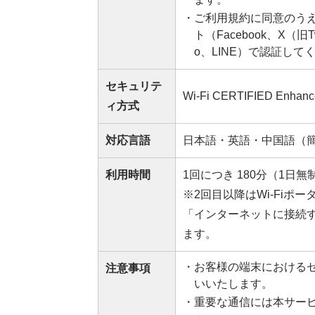
・ご利用規約に同意のうえ
ト（Facebook、X（旧T
o、LINE）で認証して
セキュリテ
Wi-Fi CERTIFIED Enhan
ィ方式
対応⾔語
日本語・英語・中国語（簡
利⽤時間
1回につき 180分（1日無
※2回目以降はWi-Fiポ
「インターネットに接続
ます。
・お客様の端末における
注意事項
いいたします。
・重要な通信には本サー