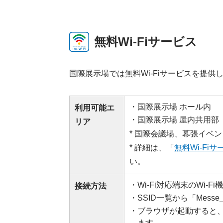
無料Wi-Fiサービス
国際展示場では無料Wi-Fiサービスを提供
・国際展示場 ホール内
利⽤可能エ
・国際展示場 屋内共用部（
リア
* 国際会議場、幕張イベ
* 詳細は、「
無料Wi-Fi
い。
・Wi-Fi対応端末のWi-
接続⽅法
・SSID一覧から「Messe
・ブラウザが起動すると
ます。