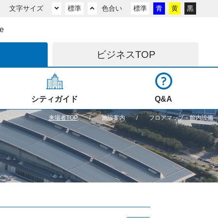
文字サイズ
標準
色合い
標準
青
黄
黒
e
ビジネス
TOP
シティガイド
Q&A
来場者TOP
施設案内
フロアマップ・館内設備