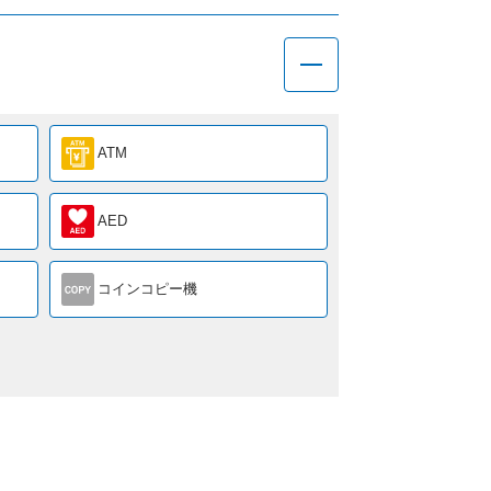
ATM
AED
コインコピー機