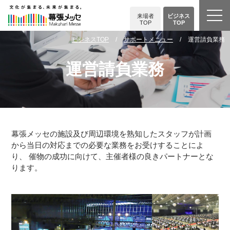
来場者
ビジネス
TOP
TOP
ビジネスTOP
サポートメニュー
運営請負業務
運営請負業務
幕張メッセの施設及び周辺環境を熟知したスタッフが計画
から当日の対応までの必要な業務をお受けすることによ
り、 催物の成功に向けて、主催者様の良きパートナーとな
ります。