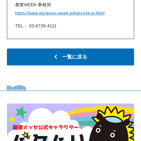
農業WEEK 事務局
https://www.agriexpo-week.jp/tokyo/ja-jp.html
TEL： 03-6739-4111
一覧に戻る