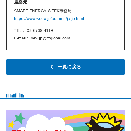
連絡先
SMART ENERGY WEEK事務局
https://www.wsew.jp/autumn/ja-jp.html
TEL： 03-6739-4119
E-mail： sew.jp@rxglobal.com
一覧に戻る