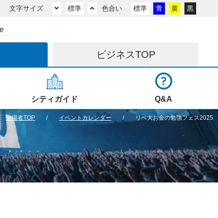
文字サイズ
標準
色合い
標準
青
黄
黒
e
ビジネス
TOP
シティガイド
Q&A
来場者TOP
イベントカレンダー
リベ大お金の勉強フェス2025