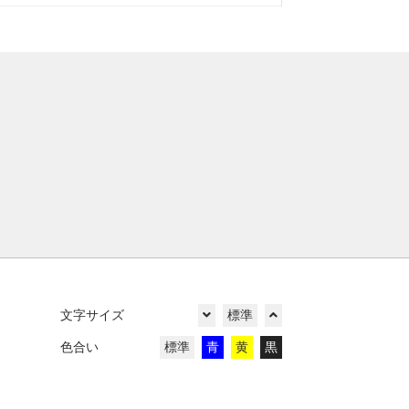
文字サイズ
標準
色合い
標準
青
黄
黒