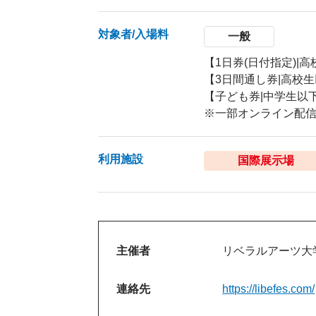
対象者/入場料
一般
【1日券(日付指定)|高校
【3日間通し券|高校生以
【子ども券|中学生以
※一部オンライン配
利用施設
国際展示場
主催者
リベラルアーツ大
連絡先
https://libefes.com/