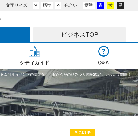
文字サイズ
標準
色合い
標準
青
黄
黒
e
ビジネス
TOP
シティガイド
Q&A
休み科学イベントの決定版！『超からだのひみつ大冒険2024』いよいよ開催！！
PICKUP