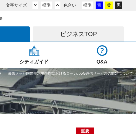
文字サイズ
標準
色合い
標準
青
黄
黒
e
ビジネス
TOP
シティガイド
Q&A
幕張メッセ国際展示場全館におけるローカル5G通信サービスの開始について
重要