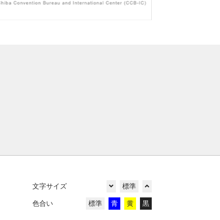
文字サイズ
標準
色合い
標準
青
黄
黒