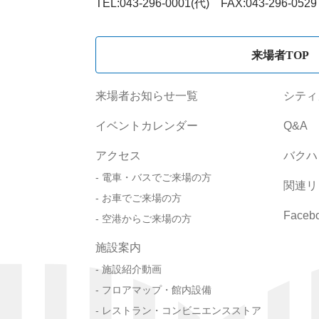
TEL:043-296-0001(代) FAX:043-296-0529
来場者TOP
来場者お知らせ一覧
シティ
イベントカレンダー
Q&A
アクセス
バクハ
電車・バスでご来場の方
関連リ
お車でご来場の方
Faceb
空港からご来場の方
施設案内
施設紹介動画
フロアマップ・館内設備
レストラン・コンビニエンスストア